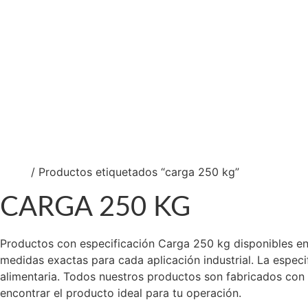
Ir
+56 9 6636 9676
al
ventas@rotar.cl
contenido
Vargas Fontecilla 4550, Quinta Normal, Santiago
+56 9 6636 9676
+56 9 4254 2774
ventas@rotar.cl
Inicio
Ruedas
Logística
$
0
0
Cart
Inicio
/ Productos etiquetados “carga 250 kg”
CARGA 250 KG
Productos con especificación Carga 250 kg disponibles en R
medidas exactas para cada aplicación industrial. La especi
alimentaria. Todos nuestros productos son fabricados con m
encontrar el producto ideal para tu operación.