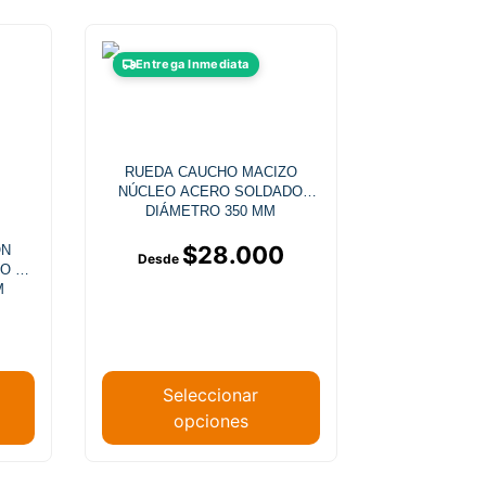
Este
Entrega Inmediata
producto
tiene
múltiples
.
variantes.
RUEDA CAUCHO MACIZO
Las
NÚCLEO ACERO SOLDADO
opciones
DIÁMETRO 350 MM
se
$
28.000
ON
pueden
O 20
elegir
M
en
la
página
de
Seleccionar
producto
opciones