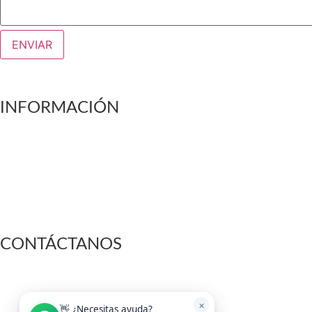
ENVIAR
Linkedin
Facebook-square
Instagram
Whatsapp
INFORMACIÓN
NOSOTROS
TÉRMINOS Y CONDICIONES
CONDICIONES GENERALES Y GARANTÍAS
POLÍTICAS DE PRIVACIDAD
CONTACTO
CONOCE NUESTRA TIENDA FISICA
CONTÁCTANOS
+56 9 6636 9676
+56 9 4254 2774
✕
ventas@rotar.cl
👋 ¿Necesitas ayuda?