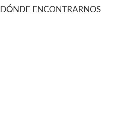
DÓNDE ENCONTRARNOS
Vargas Fontecilla 4550, Quinta Normal, Santiago de C