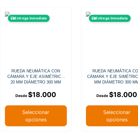
Este
Este
Entrega Inmediata
Entrega Inmediata
producto
producto
tiene
tiene
múltiples
múltiples
variantes.
variantes
Las
Las
opciones
opciones
se
se
RUEDA NEUMÁTICA CON
RUEDA NEUMÁTICA C
pueden
pueden
CÁMARA Y EJE ASIMÉTRICO
CÁMARA Y EJE SIMÉTRIC
elegir
elegir
20 MM DIÁMETRO 300 MM
MM DIÁMETRO 300 M
en
en
$
18.000
$
18.000
la
la
página
página
de
de
Seleccionar
Seleccionar
producto
producto
opciones
opciones