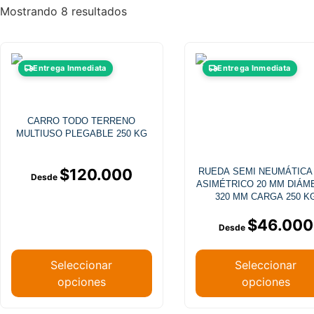
Mostrando 8 resultados
Este
Este
Entrega Inmediata
Entrega Inmediata
producto
producto
tiene
tiene
múltiples
múltiples
CARRO TODO TERRENO
variantes.
variantes
MULTIUSO PLEGABLE 250 KG
Las
Las
opciones
opciones
$
120.000
RUEDA SEMI NEUMÁTICA
se
se
ASIMÉTRICO 20 MM DIÁM
pueden
pueden
320 MM CARGA 250 K
elegir
elegir
$
46.000
en
en
la
la
página
página
Seleccionar
Seleccionar
de
de
opciones
opciones
producto
producto