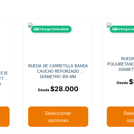
Este
Entrega Inmediata
Entrega I
producto
tiene
múltiples
.
variantes.
RUED
Las
POLIURETANO
RUEDA DE CARRETILLA BANDA
opciones
DIÁMET
CAUCHO REFORZADO
 EJE
se
DIÁMETRO 350 MM
ETRO
$
pueden
G
$
28.000
elegir
en
la
página
Seleccionar
Sele
de
opciones
op
producto