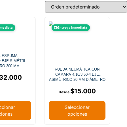
Este
Este
nmediata
Entrega Inmediata
producto
producto
tiene
tiene
múltiples
múltiples
variantes.
variantes.
A ESPUMA
Las
Las
 EJE SIMÉTRICO
opciones
opciones
RO 300 MM
RUEDA NEUMÁTICA CON
se
se
CÁMARA 4.10/3.50-4 EJE
32.000
pueden
pueden
ASIMÉTRICO 20 MM DIÁMETRO
250 MM
elegir
elegir
$
15.000
en
en
la
la
página
página
ccionar
Seleccionar
de
de
ciones
opciones
producto
producto