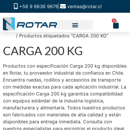
+56 9 6636 9676
ventas@rotar.cl
0
Inicio
/ Productos etiquetados “CARGA 200 KG”
CATALOGO DE PRODUCTOS
SOLUCIONES INDUSTRIALES
NUESTRA TIENDA FÍSICA
CARGA 200 KG
Productos con especificación Carga 200 kg disponibles
en Rotar, tu proveedor industrial de confianza en Chile.
Encuentra ruedas, rodillos y accesorios de transporte
con medidas exactas para cada aplicación industrial. La
especificación Carga 200 kg garantiza compatibilidad
con equipos estándar de la industria logística,
manufacturera y alimentaria. Todos nuestros productos
son fabricados con materiales de alta calidad y están
disponibles para entrega inmediata. Consulta con
nuestros especialistas para encontrar el producto ideal