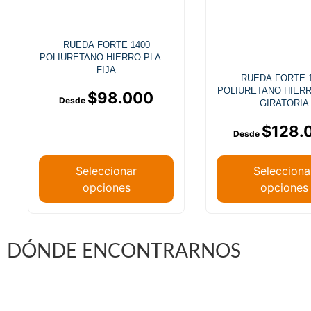
RUEDA FORTE 1400
POLIURETANO HIERRO PLACA
FIJA
RUEDA FORTE 
POLIURETANO HIER
$
98.000
GIRATORIA
$
128.
Seleccionar
Selecciona
opciones
opciones
DÓNDE ENCONTRARNOS
Vargas Fontecilla 4550, Quinta Normal, Santiago 