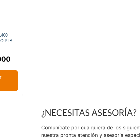
1400
RO PLACA
000
r
¿NECESITAS ASESORÍA?
de Chile.
Comunícate por cualquiera de los siguie
nuestra pronta atención y asesoría espec