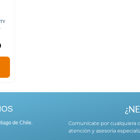
UTY
0
¿NE
NOS
tiago de Chile.
Comunícate por cualquiera d
atención y asesoría especial