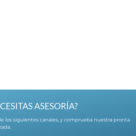
CESITAS ASESORÍA?
e los siguientes canales, y comprueba nuestra pronta
izada.