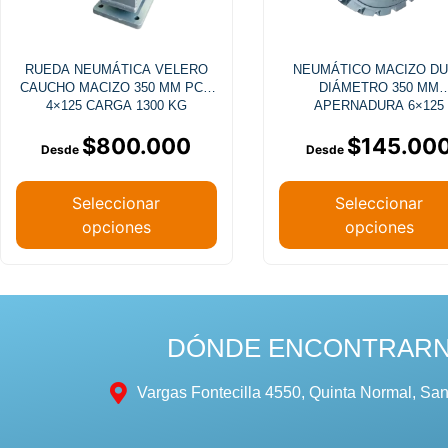
RUEDA NEUMÁTICA VELERO
NEUMÁTICO MACIZO D
CAUCHO MACIZO 350 MM PCB
DIÁMETRO 350 MM
4×125 CARGA 1300 KG
APERNADURA 6×125
$
800.000
$
145.00
Seleccionar
Seleccionar
opciones
opciones
DÓNDE ENCONTRAR
Vargas Fontecilla 4550, Quinta Normal, San