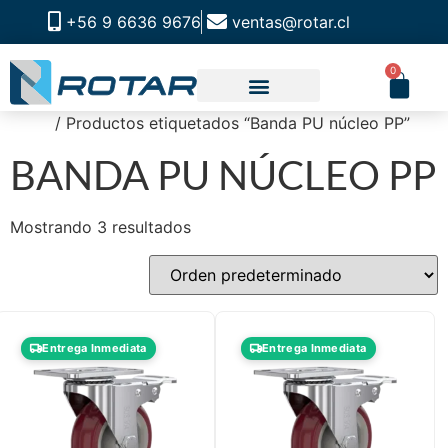
+56 9 6636 9676
ventas@rotar.cl
0
Inicio
/ Productos etiquetados “Banda PU núcleo PP”
BANDA PU NÚCLEO PP
Mostrando 3 resultados
Entrega Inmediata
Entrega Inmediata