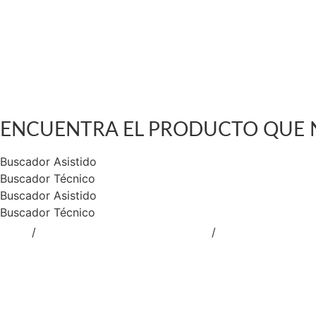
GABINETES Y LOCKERS
TRANSPALETAS Y ELEVADORES
Catalogo de Productos
Soluciones Industriales
Nuestra Tienda Física
Contacto
$
0
0
Cart
ENCUENTRA EL PRODUCTO QUE 
Buscador Asistido
Buscador Técnico
Buscador Asistido
Buscador Técnico
Inicio
/
RUEDAS DE TRABAJO PESADO
/
RUEDAS NEUMAT