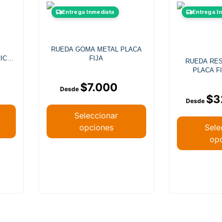
Este
Entrega Inmediata
Entrega I
producto
tiene
múltiples
RUEDA GOMA METAL PLACA
.
variantes.
RICO
FIJA
RUEDA RES
Las
PLACA FI
opciones
$
7.000
se
$
3
pueden
elegir
Seleccionar
en
opciones
Sele
la
op
página
de
producto