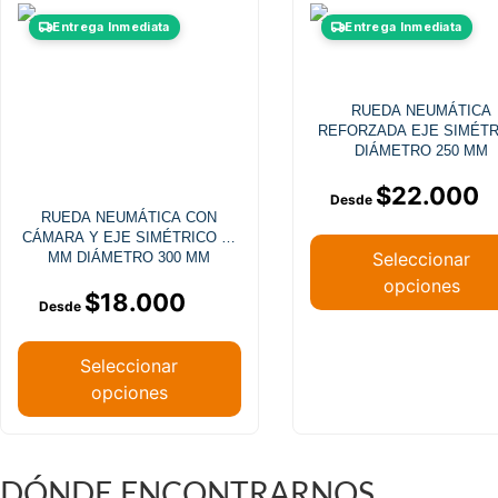
Este
Este
Entrega Inmediata
Entrega Inmediata
producto
producto
tiene
tiene
múltiples
múltiples
RUEDA NEUMÁTICA
variantes.
variantes
REFORZADA EJE SIMÉT
Las
Las
DIÁMETRO 250 MM
opciones
opciones
$
22.000
se
se
RUEDA NEUMÁTICA CON
pueden
pueden
CÁMARA Y EJE SIMÉTRICO 20
elegir
elegir
Seleccionar
MM DIÁMETRO 300 MM
en
en
opciones
$
18.000
la
la
página
página
de
de
Seleccionar
producto
producto
opciones
DÓNDE ENCONTRARNOS