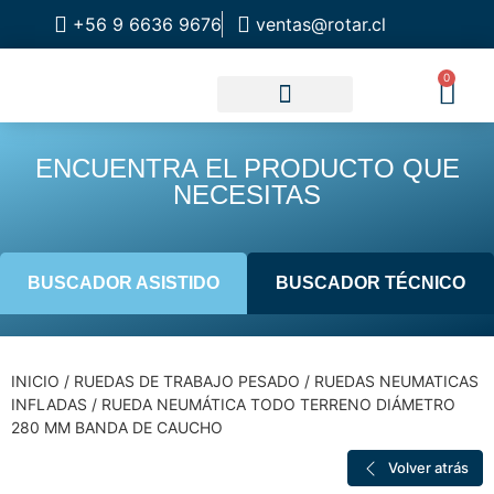
+56 9 6636 9676
ventas@rotar.cl
0
CATALOGO DE PRODUCTOS
SOLUCIONES INDUSTRIALES
NUESTRA TIENDA FÍSICA
ENCUENTRA EL PRODUCTO QUE
NECESITAS
BUSCADOR ASISTIDO
BUSCADOR TÉCNICO
INICIO
/
RUEDAS DE TRABAJO PESADO
/
RUEDAS NEUMATICAS
INFLADAS
/ RUEDA NEUMÁTICA TODO TERRENO DIÁMETRO
280 MM BANDA DE CAUCHO
Volver atrás