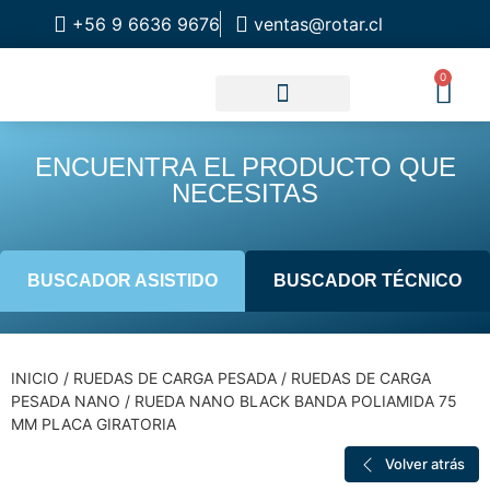
+56 9 6636 9676
ventas@rotar.cl
0
CATALOGO DE PRODUCTOS
SOLUCIONES INDUSTRIALES
NUESTRA TIENDA FÍSICA
ENCUENTRA EL PRODUCTO QUE
NECESITAS
BUSCADOR ASISTIDO
BUSCADOR TÉCNICO
INICIO
/
RUEDAS DE CARGA PESADA
/
RUEDAS DE CARGA
PESADA NANO
/ RUEDA NANO BLACK BANDA POLIAMIDA 75
MM PLACA GIRATORIA
Volver atrás