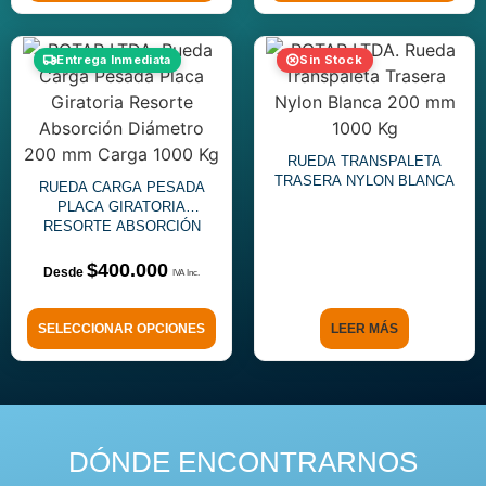
Entrega Inmediata
Sin Stock
RUEDA TRANSPALETA
TRASERA NYLON BLANCA
RUEDA CARGA PESADA
PLACA GIRATORIA
RESORTE ABSORCIÓN
DIÁMETRO 200 MM CARGA
1000 KG
$
400.000
SELECCIONAR OPCIONES
LEER MÁS
DÓNDE ENCONTRARNOS