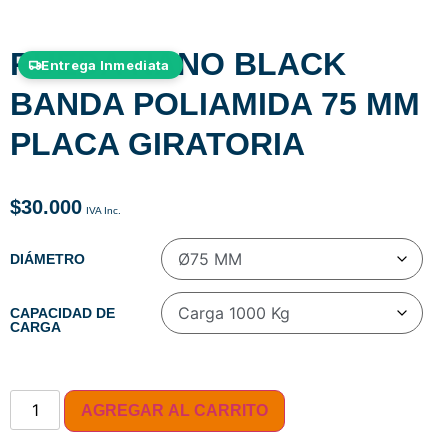
RUEDA NANO BLACK
Entrega Inmediata
BANDA POLIAMIDA 75 MM
PLACA GIRATORIA
$
30.000
DIÁMETRO
CAPACIDAD DE
CARGA
AGREGAR AL CARRITO