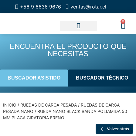
+56 9 6636 9676
ventas@rotar.cl
0
CATALOGO DE PRODUCTOS
SOLUCIONES INDUSTRIALES
NUESTRA TIENDA FÍSICA
ENCUENTRA EL PRODUCTO QUE
NECESITAS
BUSCADOR ASISTIDO
BUSCADOR TÉCNICO
INICIO
/
RUEDAS DE CARGA PESADA
/
RUEDAS DE CARGA
PESADA NANO
/ RUEDA NANO BLACK BANDA POLIAMIDA 50
MM PLACA GIRATORIA FRENO
Volver atrás