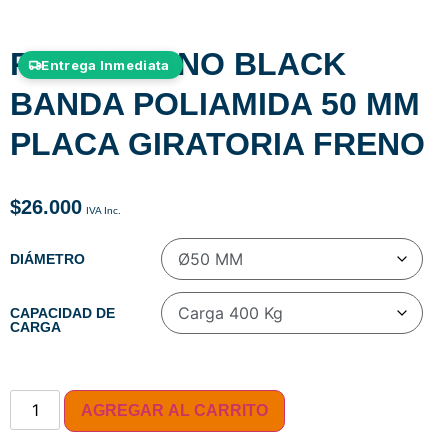
RUEDA NANO BLACK
Entrega Inmediata
BANDA POLIAMIDA 50 MM
PLACA GIRATORIA FRENO
$
26.000
DIÁMETRO
CAPACIDAD DE
CARGA
AGREGAR AL CARRITO