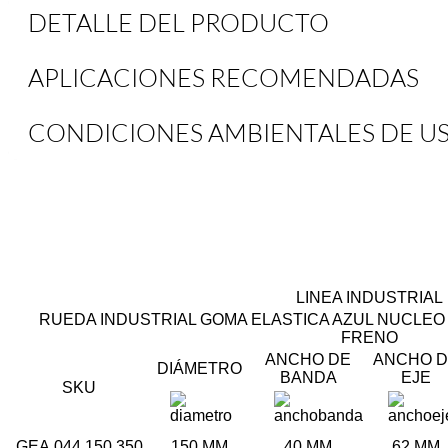
DETALLE DEL PRODUCTO
APLICACIONES RECOMENDADAS
CONDICIONES AMBIENTALES DE U
LINEA INDUSTRIAL
RUEDA INDUSTRIAL GOMA ELASTICA AZUL NUCLEO
FRENO
ANCHO DE
ANCHO D
DIÁMETRO
BANDA
EJE
SKU
GEA.044.150.350
150 MM
40 MM
62 MM