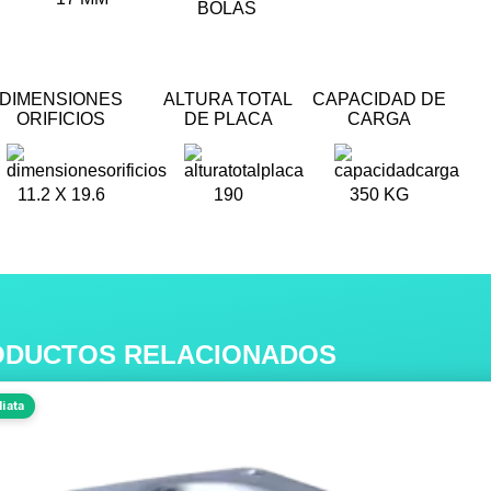
BOLAS
DIMENSIONES
ALTURA TOTAL
CAPACIDAD DE
ORIFICIOS
DE PLACA
CARGA
11.2 X 19.6
190
350 KG
ODUCTOS RELACIONADOS
Este
iata
producto
tiene
múltiples
variantes.
Las