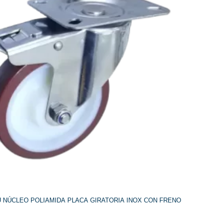
opciones
se
pueden
elegir
en
la
página
de
producto
 NÚCLEO POLIAMIDA PLACA GIRATORIA INOX CON FRENO