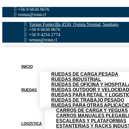
Ir
+56 9 6636 9676
al
ventas@rotar.cl
contenido
Vargas Fontecilla 4550, Quinta Normal, Santiago
+56 9 6636 9676
+56 9 4254 2774
ventas@rotar.cl
INICIO
RUEDAS DE CARGA PESADA
RUEDAS INDUSTRIAL
RUEDAS DE OFICINA Y HOSPITAL
RUEDAS OUTDOOR Y VELOCIDA
RUEDAS
RUEDAS PARA RETAIL Y LOGISTI
RUEDAS DE TRABAJO PESADO
RUEDAS PARA OTRAS APLICACI
CARROS DE CARGA Y YEGUAS
CARROS MANUALES PLEGABL
ESCALERAS Y PLATAFORMAS
LOGÍSTICA
ESTANTERIAS Y RACKS INDUS