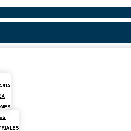
ARIA
D
CA
ONES
ES
TRIALES