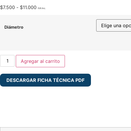
Rango
$
7.500
-
$
11.000
de
precios:
Diámetro
desde
$7.500
hasta
$11.000
Agregar al carrito
Rueda
BLACKRAY
Banda
PVC
DESCARGAR FICHA TÉCNICA PDF
PA
Placa
Detalle del producto
Giratoria
cantidad
Aplicaciones recomendadas
Condiciones ambientales de uso