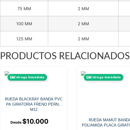
75 MM
2 MM
100 MM
2 MM
125 MM
2 MM
PRODUCTOS RELACIONADOS
Este
Este
Entrega Inmediata
Entrega Inmediata
producto
producto
tiene
tiene
múltiples
múltiples
RUEDA BLACKRAY BANDA PVC
variantes.
variantes
PA GIRATORIA FRENO PERNO
Las
Las
M12
opciones
opciones
$
10.000
RUEDA MAMUT BAND
se
se
POLIAMIDA PLACA GIRAT