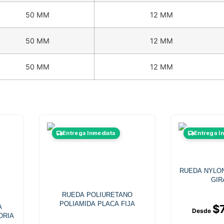
50 MM
12 MM
50 MM
12 MM
50 MM
12 MM
Este
Entrega Inmediata
Entrega I
producto
tiene
múltiples
RUEDA NYLO
.
variantes.
GIR
Las
RUEDA POLIURETANO
opciones
POLIAMIDA PLACA FIJA
$
A
se
ORIA