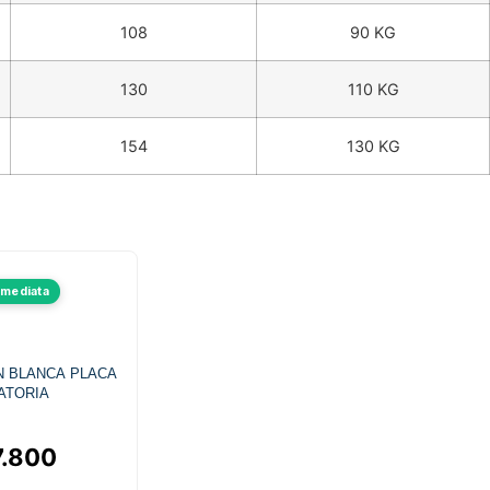
108
90 KG
130
110 KG
154
130 KG
Este
nmediata
producto
tiene
múltiples
N BLANCA PLACA
variantes.
ATORIA
Las
opciones
7.800
se