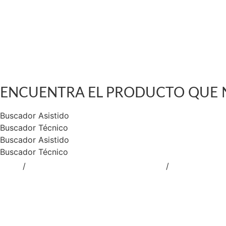
GABINETES Y LOCKERS
TRANSPALETAS Y ELEVADORES
Catalogo de Productos
Soluciones Industriales
Nuestra Tienda Física
Contacto
$
0
0
Cart
ENCUENTRA EL PRODUCTO QUE 
Buscador Asistido
Buscador Técnico
Buscador Asistido
Buscador Técnico
Inicio
/
RUEDAS OFICINA Y HOSPITALARIA
/
RUEDAS LINE