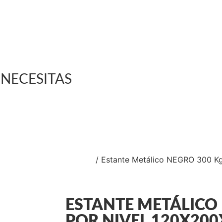
ELEVADORES
talogo de Productos
luciones Industriales
estra Tienda Física
ntacto
NECESITAS
 Y RACKS INDUSTRIALES
/ Estante Metálico NEGRO 300 Kg
ESTANTE METÁLICO
POR NIVEL 120X20