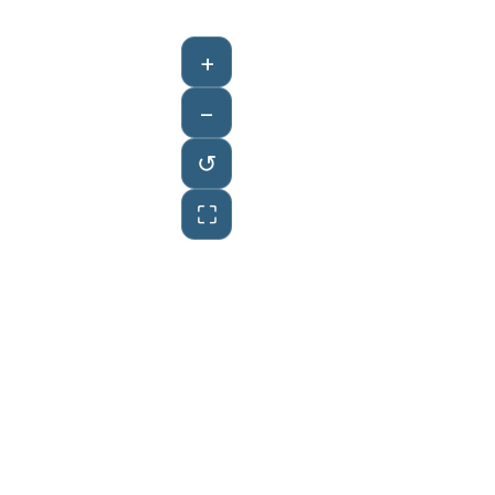
+
−
↺
⛶