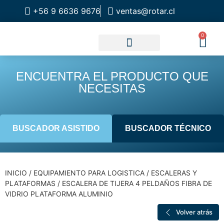
+56 9 6636 9676
ventas@rotar.cl
0
CATALOGO DE PRODUCTOS
SOLUCIONES INDUSTRIALES
NUESTRA TIENDA FÍSICA
ENCUENTRA EL PRODUCTO QUE
NECESITAS
BUSCADOR ASISTIDO
BUSCADOR TÉCNICO
INICIO
/
EQUIPAMIENTO PARA LOGISTICA
/
ESCALERAS Y
PLATAFORMAS
/ ESCALERA DE TIJERA 4 PELDAÑOS FIBRA DE
VIDRIO PLATAFORMA ALUMINIO
Volver atrás