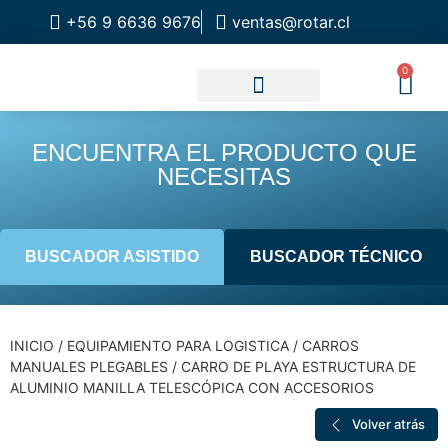
+56 9 6636 9676
ventas@rotar.cl
0
CATALOGO DE PRODUCTOS
SOLUCIONES INDUSTRIALES
NUESTRA TIENDA FÍSICA
ENCUENTRA EL PRODUCTO QUE
NECESITAS
BUSCADOR ASISTIDO
BUSCADOR TÉCNICO
INICIO
/
EQUIPAMIENTO PARA LOGISTICA
/
CARROS
MANUALES PLEGABLES
/ CARRO DE PLAYA ESTRUCTURA DE
ALUMINIO MANILLA TELESCÓPICA CON ACCESORIOS
Volver atrás