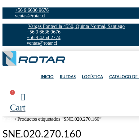
Ir
+56 9 6636 9676
al
ventas@rotar.cl
contenido
Vargas Fontecilla 4550, Quinta Normal, Santiago
+56 9 6636 9676
+56 9 4254 2774
ventas@rotar.cl
INICIO
RUEDAS
LOGÍSTICA
CATALOGO DE
0
Cart
Inicio
/ Productos etiquetados “SNE.020.270.160”
SNE.020.270.160