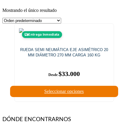
Mostrando el único resultado
Este
Entrega Inmediata
producto
tiene
múltiples
RUEDA SEMI NEUMÁTICA EJE ASIMÉTRICO 20
variantes.
MM DIÁMETRO 270 MM CARGA 160 KG
Las
opciones
se
$
33.000
pueden
elegir
en
la
Seleccionar opciones
página
de
producto
DÓNDE ENCONTRARNOS
Vargas Fontecilla 4550, Quinta Normal, Santiago de Chile.