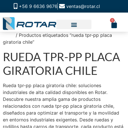
+56 9 6636 9676
ventas@rotar.cl
0
Inicio
/ Productos etiquetados “rueda tpr-pp placa
CATALOGO DE PRODUCTOS
SOLUCIONES INDUSTRIALES
NUESTRA TIENDA FÍSICA
giratoria chile”
RUEDA TPR-PP PLACA
GIRATORIA CHILE
Rueda tpr-pp placa giratoria chile: soluciones
industriales de alta calidad disponibles en Rotar.
Descubre nuestra amplia gama de productos
relacionados con rueda tpr-pp placa giratoria chile,
diseñados para optimizar el transporte y la movilidad
en entornos industriales exigentes. Desde ruedas y
rodillos hasta carros de transporte, cada producto está