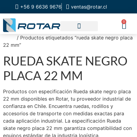
+56 9 6636 9676
ventas@rotar.cl
0
Inicio
/ Productos etiquetados “rueda skate negro placa
CATALOGO DE PRODUCTOS
SOLUCIONES INDUSTRIALES
NUESTRA TIENDA FÍSICA
22 mm”
RUEDA SKATE NEGRO
PLACA 22 MM
Productos con especificación Rueda skate negro placa
22 mm disponibles en Rotar, tu proveedor industrial de
confianza en Chile. Encuentra ruedas, rodillos y
accesorios de transporte con medidas exactas para
cada aplicación industrial. La especificación Rueda
skate negro placa 22 mm garantiza compatibilidad con
equipos estándar de la industria logística,