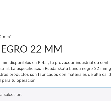
ELEVADORES
talogo de Productos
luciones Industriales
estra Tienda Física
ntacto
22 mm”
NEGRO 22 MM
m disponibles en Rotar, tu proveedor industrial de confian
strial. La especificación Rueda skate banda negro 22 mm g
estros productos son fabricados con materiales de alta cali
l para tu operación.
a selección.