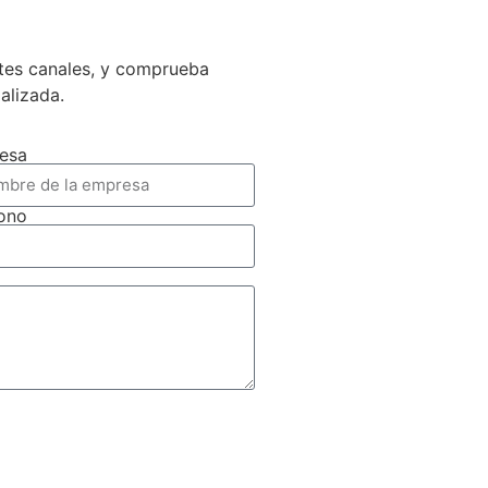
ntes canales, y comprueba
ializada.
esa
fono