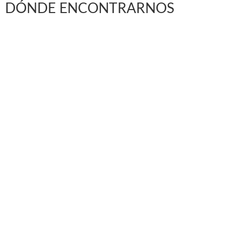
DÓNDE ENCONTRARNOS
Vargas Fontecilla 4550, Quinta Normal, Santiago de 