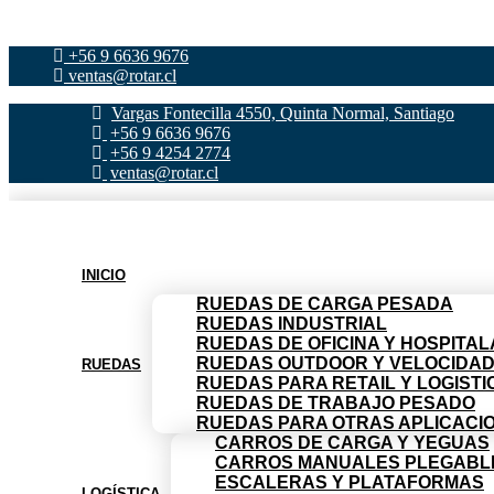
Ir al contenido
+56 9 6636 9676
ventas@rotar.cl
Vargas Fontecilla 4550, Quinta Normal, Santiago
+56 9 6636 9676
+56 9 4254 2774
ventas@rotar.cl
INICIO
RUEDAS DE CARGA PESADA
RUEDAS INDUSTRIAL
RUEDAS DE OFICINA Y HOSPITAL
RUEDAS OUTDOOR Y VELOCIDA
RUEDAS
RUEDAS PARA RETAIL Y LOGISTI
RUEDAS DE TRABAJO PESADO
RUEDAS PARA OTRAS APLICACI
CARROS DE CARGA Y YEGUAS
CARROS MANUALES PLEGABL
ESCALERAS Y PLATAFORMAS
LOGÍSTICA