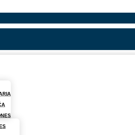
ARIA
D
CA
ONES
ES