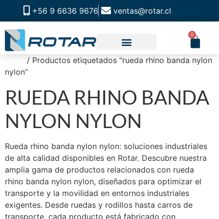
+56 9 6636 9676
ventas@rotar.cl
0
Inicio
/ Productos etiquetados “rueda rhino banda nylon
CATALOGO DE PRODUCTOS
SOLUCIONES INDUSTRIALES
NUESTRA TIENDA FÍSICA
nylon”
RUEDA RHINO BANDA
NYLON NYLON
Rueda rhino banda nylon nylon: soluciones industriales
de alta calidad disponibles en Rotar. Descubre nuestra
amplia gama de productos relacionados con rueda
rhino banda nylon nylon, diseñados para optimizar el
transporte y la movilidad en entornos industriales
exigentes. Desde ruedas y rodillos hasta carros de
transporte, cada producto está fabricado con