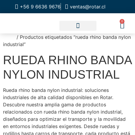
+56 9 6636 9676
ventas@rotar.cl
0
Inicio
/ Productos etiquetados “rueda rhino banda nylon
CATALOGO DE PRODUCTOS
SOLUCIONES INDUSTRIALES
NUESTRA TIENDA FÍSICA
industrial”
RUEDA RHINO BANDA
NYLON INDUSTRIAL
Rueda rhino banda nylon industrial: soluciones
industriales de alta calidad disponibles en Rotar.
Descubre nuestra amplia gama de productos
relacionados con rueda rhino banda nylon industrial,
diseñados para optimizar el transporte y la movilidad
en entornos industriales exigentes. Desde ruedas y
rodillos hasta carros de transporte, cada producto está