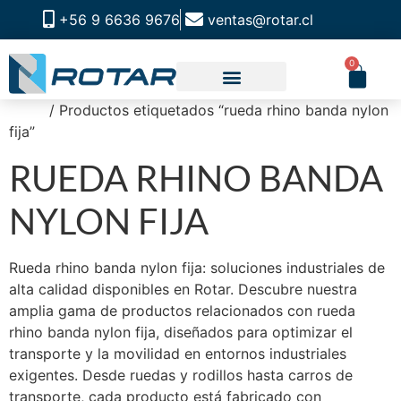
+56 9 6636 9676
ventas@rotar.cl
0
Inicio
/ Productos etiquetados “rueda rhino banda nylon
CATALOGO DE PRODUCTOS
SOLUCIONES INDUSTRIALES
NUESTRA TIENDA FÍSICA
fija”
RUEDA RHINO BANDA
NYLON FIJA
Rueda rhino banda nylon fija: soluciones industriales de
alta calidad disponibles en Rotar. Descubre nuestra
amplia gama de productos relacionados con rueda
rhino banda nylon fija, diseñados para optimizar el
transporte y la movilidad en entornos industriales
exigentes. Desde ruedas y rodillos hasta carros de
transporte, cada producto está fabricado con