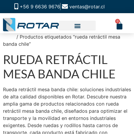
+56 9 6636 9676
ventas@rotar.cl
0
Inicio
/ Productos etiquetados “rueda retráctil mesa
CATALOGO DE PRODUCTOS
SOLUCIONES INDUSTRIALES
NUESTRA TIENDA FÍSICA
banda chile”
RUEDA RETRÁCTIL
MESA BANDA CHILE
Rueda retráctil mesa banda chile: soluciones industriales
de alta calidad disponibles en Rotar. Descubre nuestra
amplia gama de productos relacionados con rueda
retráctil mesa banda chile, diseñados para optimizar el
transporte y la movilidad en entornos industriales
exigentes. Desde ruedas y rodillos hasta carros de
transporte, cada producto está fabricado con