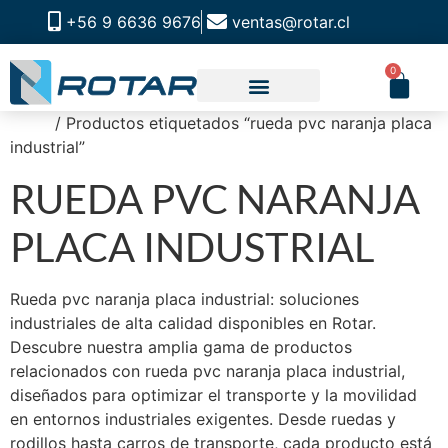
+56 9 6636 9676
ventas@rotar.cl
0
Inicio
/ Productos etiquetados “rueda pvc naranja placa
CATALOGO DE PRODUCTOS
SOLUCIONES INDUSTRIALES
NUESTRA TIENDA FÍSICA
industrial”
RUEDA PVC NARANJA
PLACA INDUSTRIAL
Rueda pvc naranja placa industrial: soluciones
industriales de alta calidad disponibles en Rotar.
Descubre nuestra amplia gama de productos
relacionados con rueda pvc naranja placa industrial,
diseñados para optimizar el transporte y la movilidad
en entornos industriales exigentes. Desde ruedas y
rodillos hasta carros de transporte, cada producto está