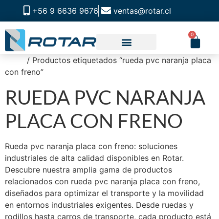
+56 9 6636 9676
ventas@rotar.cl
0
Inicio
/ Productos etiquetados “rueda pvc naranja placa
CATALOGO DE PRODUCTOS
SOLUCIONES INDUSTRIALES
NUESTRA TIENDA FÍSICA
con freno”
RUEDA PVC NARANJA
PLACA CON FRENO
Rueda pvc naranja placa con freno: soluciones
industriales de alta calidad disponibles en Rotar.
Descubre nuestra amplia gama de productos
relacionados con rueda pvc naranja placa con freno,
diseñados para optimizar el transporte y la movilidad
en entornos industriales exigentes. Desde ruedas y
rodillos hasta carros de transporte, cada producto está