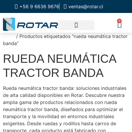
+56 9 6636 9676
ventas@rotar.cl
0
Inicio
/ Productos etiquetados “rueda neumática tractor
CATALOGO DE PRODUCTOS
SOLUCIONES INDUSTRIALES
NUESTRA TIENDA FÍSICA
banda”
RUEDA NEUMÁTICA
TRACTOR BANDA
Rueda neumática tractor banda: soluciones industriales
de alta calidad disponibles en Rotar. Descubre nuestra
amplia gama de productos relacionados con rueda
neumática tractor banda, diseñados para optimizar el
transporte y la movilidad en entornos industriales
exigentes. Desde ruedas y rodillos hasta carros de
transporte, cada producto está fabricado con