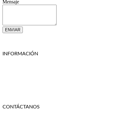
Mensaje
ENVIAR
Linkedin
Facebook-square
Instagram
Whatsapp
INFORMACIÓN
NOSOTROS
TÉRMINOS Y CONDICIONES
CONDICIONES GENERALES Y GARANTÍAS
POLÍTICAS DE PRIVACIDAD
CONTACTO
CONOCE NUESTRA TIENDA FISICA
CONTÁCTANOS
+56 9 6636 9676
+56 9 4254 2774
ventas@rotar.cl
Vargas Fontecilla 4550, Quinta Normal, Santiago de Chile.