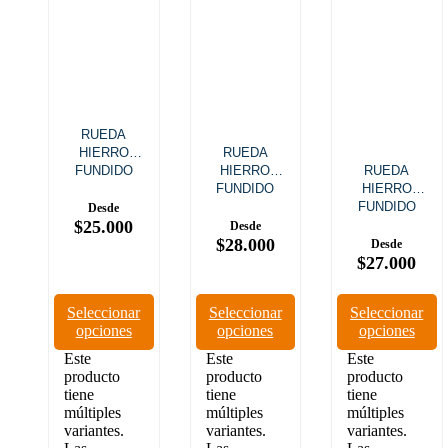
RUEDA
HIERRO
RUEDA
FUNDIDO
HIERRO
RUEDA
PLACA FIJA
FUNDIDO
HIERRO
PLACA
FUNDIDO
$
25.000
GIRATORIA
PLACA
$
28.000
GIRATORIA
CON FRENO
$
27.000
Seleccionar
Seleccionar
Seleccionar
opciones
opciones
opciones
Este
Este
Este
producto
producto
producto
tiene
tiene
tiene
múltiples
múltiples
múltiples
variantes.
variantes.
variantes.