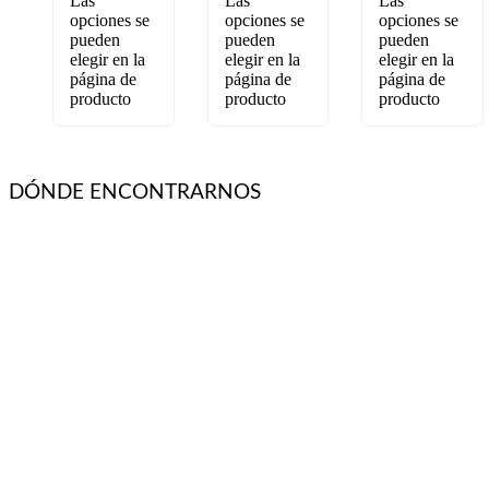
Las
Las
Las
opciones se
opciones se
opciones se
pueden
pueden
pueden
elegir en la
elegir en la
elegir en la
página de
página de
página de
producto
producto
producto
DÓNDE ENCONTRARNOS
Vargas Fontecilla 4550, Quinta Normal, Santiago de Chile.