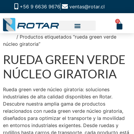
+56 9 6636 9676
ventas@rotar.cl
0
Inicio
/ Productos etiquetados “rueda green verde
CATALOGO DE PRODUCTOS
SOLUCIONES INDUSTRIALES
NUESTRA TIENDA FÍSICA
núcleo giratoria”
RUEDA GREEN VERDE
NÚCLEO GIRATORIA
Rueda green verde núcleo giratoria: soluciones
industriales de alta calidad disponibles en Rotar.
Descubre nuestra amplia gama de productos
relacionados con rueda green verde núcleo giratoria,
diseñados para optimizar el transporte y la movilidad
en entornos industriales exigentes. Desde ruedas y
rodillos hasta carros de transporte, cada producto está