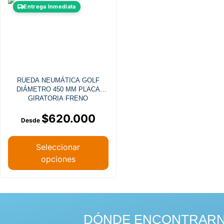
Este
Entrega Inmediata
producto
tiene
múltiples
variantes.
Las
opciones
RUEDA NEUMÁTICA GOLF
se
DIÁMETRO 450 MM PLACA
pueden
GIRATORIA FRENO
elegir
$
620.000
en
la
página
Seleccionar
de
opciones
producto
DÓNDE ENCONTRAR