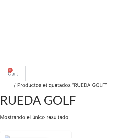
CARROS MANUALES PLEGABLES
ESCALERAS Y PLATAFORMAS
Logística
ESTANTERIAS Y RACKS INDUSTRIALES
GABINETES Y LOCKERS
TRANSPALETAS Y ELEVADORES
Catalogo de Productos
Soluciones Industriales
Nuestra Tienda Física
Contacto
0
Cart
Inicio
/ Productos etiquetados “RUEDA GOLF”
RUEDA GOLF
Mostrando el único resultado