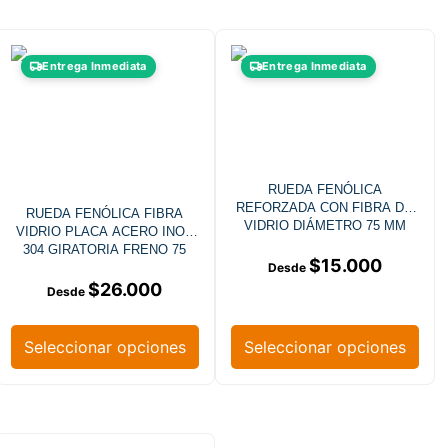
Entrega Inmediata
Entrega Inmediata
RUEDA FENÓLICA
REFORZADA CON FIBRA DE
RUEDA FENÓLICA FIBRA
VIDRIO DIÁMETRO 75 MM
VIDRIO PLACA ACERO INOX
CARGA 100 KG PLACA FIJA
304 GIRATORIA FRENO 75
ACERO INOX 304
$
15.000
MM
$
26.000
Seleccionar opciones
Seleccionar opciones