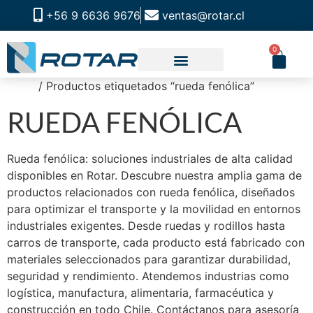
+56 9 6636 9676
ventas@rotar.cl
0
Inicio
/ Productos etiquetados “rueda fenólica”
CATALOGO DE PRODUCTOS
SOLUCIONES INDUSTRIALES
NUESTRA TIENDA FÍSICA
RUEDA FENÓLICA
Rueda fenólica: soluciones industriales de alta calidad
disponibles en Rotar. Descubre nuestra amplia gama de
productos relacionados con rueda fenólica, diseñados
para optimizar el transporte y la movilidad en entornos
industriales exigentes. Desde ruedas y rodillos hasta
carros de transporte, cada producto está fabricado con
materiales seleccionados para garantizar durabilidad,
seguridad y rendimiento. Atendemos industrias como
logística, manufactura, alimentaria, farmacéutica y
construcción en todo Chile. Contáctanos para asesoría