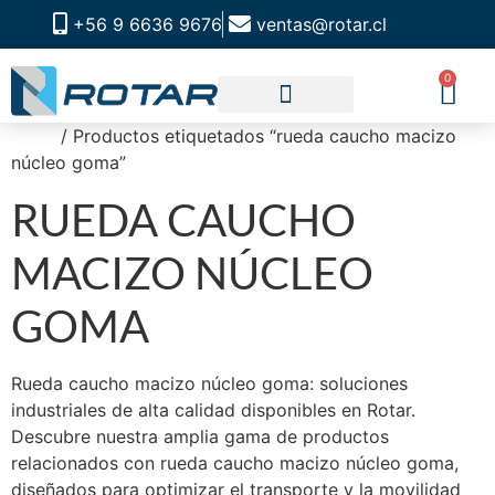
+56 9 6636 9676
ventas@rotar.cl
0
Inicio
/ Productos etiquetados “rueda caucho macizo
CATALOGO DE PRODUCTOS
SOLUCIONES INDUSTRIALES
NUESTRA TIENDA FÍSICA
núcleo goma”
RUEDA CAUCHO
MACIZO NÚCLEO
GOMA
Rueda caucho macizo núcleo goma: soluciones
industriales de alta calidad disponibles en Rotar.
Descubre nuestra amplia gama de productos
relacionados con rueda caucho macizo núcleo goma,
diseñados para optimizar el transporte y la movilidad