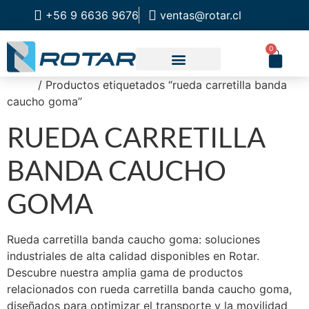
+56 9 6636 9676
ventas@rotar.cl
0
Inicio
/ Productos etiquetados “rueda carretilla banda
CATALOGO DE PRODUCTOS
SOLUCIONES INDUSTRIALES
NUESTRA TIENDA FÍSICA
caucho goma”
RUEDA CARRETILLA
BANDA CAUCHO
GOMA
Rueda carretilla banda caucho goma: soluciones
industriales de alta calidad disponibles en Rotar.
Descubre nuestra amplia gama de productos
relacionados con rueda carretilla banda caucho goma,
diseñados para optimizar el transporte y la movilidad