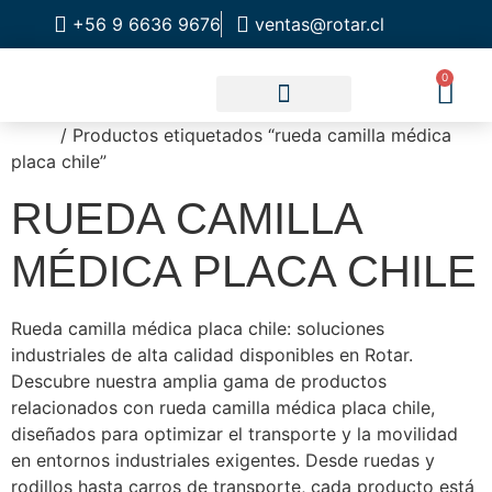
+56 9 6636 9676
ventas@rotar.cl
0
Inicio
/ Productos etiquetados “rueda camilla médica
CATALOGO DE PRODUCTOS
SOLUCIONES INDUSTRIALES
NUESTRA TIENDA FÍSICA
placa chile”
RUEDA CAMILLA
MÉDICA PLACA CHILE
Rueda camilla médica placa chile: soluciones
industriales de alta calidad disponibles en Rotar.
Descubre nuestra amplia gama de productos
relacionados con rueda camilla médica placa chile,
diseñados para optimizar el transporte y la movilidad
en entornos industriales exigentes. Desde ruedas y
rodillos hasta carros de transporte, cada producto está