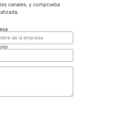
ntes canales, y comprueba
ializada.
esa
fono