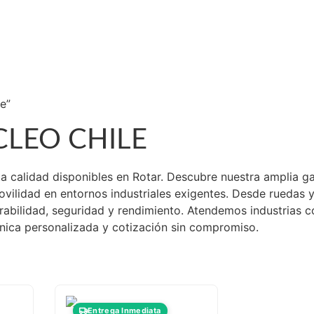
ELEVADORES
talogo de Productos
luciones Industriales
estra Tienda Física
ntacto
e”
LEO CHILE
alta calidad disponibles en Rotar. Descubre nuestra amplia
movilidad en entornos industriales exigentes. Desde ruedas 
abilidad, seguridad y rendimiento. Atendemos industrias co
nica personalizada y cotización sin compromiso.
Entrega Inmediata