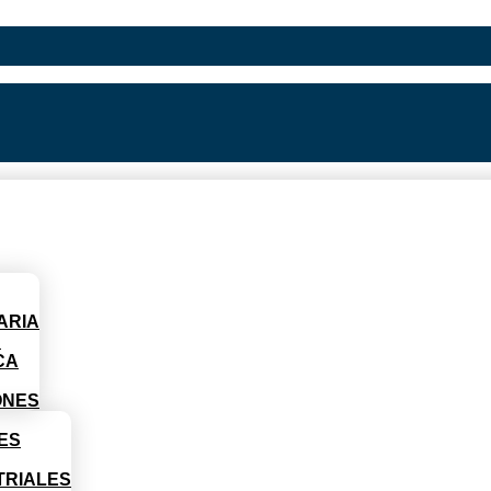
ARIA
D
CA
ONES
ES
TRIALES