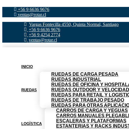
Ir
+56 9 6636 9676
al
ventas@rotar.cl
contenido
Vargas Fontecilla 4550, Quinta Normal, Santiago
+56 9 6636 9676
+56 9 4254 2774
ventas@rotar.cl
INICIO
RUEDAS DE CARGA PESADA
RUEDAS INDUSTRIAL
RUEDAS DE OFICINA Y HOSPITAL
RUEDAS OUTDOOR Y VELOCIDA
RUEDAS
RUEDAS PARA RETAIL Y LOGISTI
RUEDAS DE TRABAJO PESADO
RUEDAS PARA OTRAS APLICACI
CARROS DE CARGA Y YEGUAS
CARROS MANUALES PLEGABL
ESCALERAS Y PLATAFORMAS
LOGÍSTICA
ESTANTERIAS Y RACKS INDUS