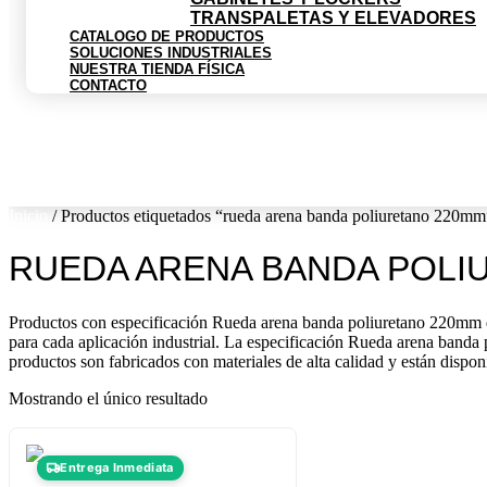
TRANSPALETAS Y ELEVADORES
CATALOGO DE PRODUCTOS
SOLUCIONES INDUSTRIALES
NUESTRA TIENDA FÍSICA
CONTACTO
$
0
0
Cart
Inicio
/ Productos etiquetados “rueda arena banda poliuretano 220mm
RUEDA ARENA BANDA POLI
Productos con especificación Rueda arena banda poliuretano 220mm dis
para cada aplicación industrial. La especificación Rueda arena banda 
productos son fabricados con materiales de alta calidad y están dispon
Mostrando el único resultado
Este
Entrega Inmediata
producto