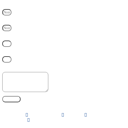
Nombre y Apellido
Empresa
Correo electrónico
Teléfono
Mensaje
ENVIAR
Linkedin
Facebook-square
Instagram
Whatsapp