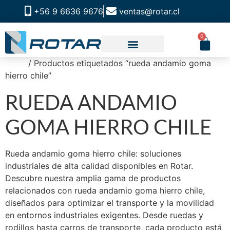
+56 9 6636 9676
ventas@rotar.cl
0
Inicio
/ Productos etiquetados “rueda andamio goma
CATALOGO DE PRODUCTOS
SOLUCIONES INDUSTRIALES
NUESTRA TIENDA FÍSICA
hierro chile”
RUEDA ANDAMIO
GOMA HIERRO CHILE
Rueda andamio goma hierro chile: soluciones
industriales de alta calidad disponibles en Rotar.
Descubre nuestra amplia gama de productos
relacionados con rueda andamio goma hierro chile,
diseñados para optimizar el transporte y la movilidad
en entornos industriales exigentes. Desde ruedas y
rodillos hasta carros de transporte, cada producto está