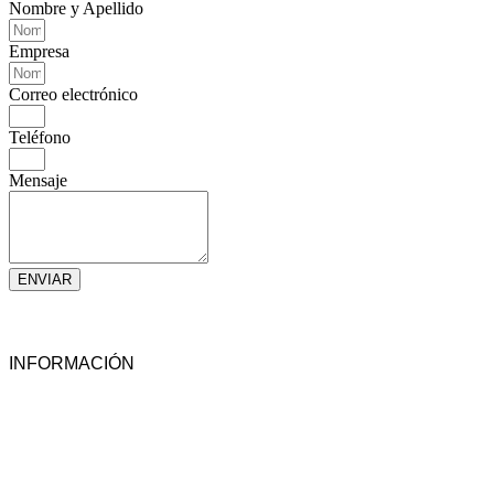
Nombre y Apellido
Empresa
Correo electrónico
Teléfono
Mensaje
ENVIAR
Linkedin
Facebook-square
Instagram
Whatsapp
INFORMACIÓN
NOSOTROS
TÉRMINOS Y CONDICIONES
CONDICIONES GENERALES Y GARANTÍAS
POLÍTICAS DE PRIVACIDAD
CONTACTO