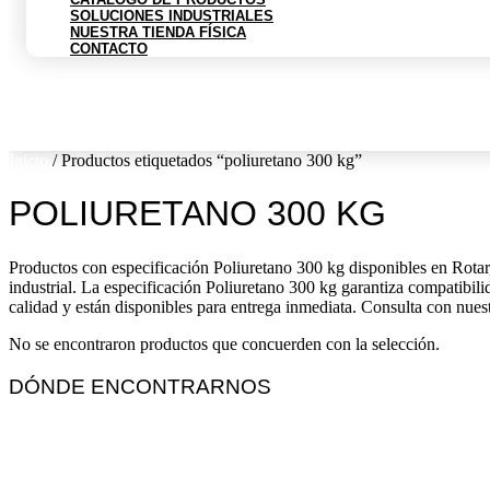
SOLUCIONES INDUSTRIALES
NUESTRA TIENDA FÍSICA
CONTACTO
$
0
0
Cart
Inicio
/ Productos etiquetados “poliuretano 300 kg”
POLIURETANO 300 KG
Productos con especificación Poliuretano 300 kg disponibles en Rotar,
industrial. La especificación Poliuretano 300 kg garantiza compatibili
calidad y están disponibles para entrega inmediata. Consulta con nuest
No se encontraron productos que concuerden con la selección.
DÓNDE ENCONTRARNOS
Vargas Fontecilla 4550, Quinta Normal, Santiago de Chile.