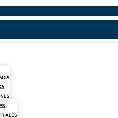
ARIA
D
CA
ONES
ES
TRIALES