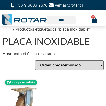
+56 9 6636 9676
ventas@rotar.cl
0
Inicio
/ Productos etiquetados “placa inoxidable”
CATALOGO DE PRODUCTOS
SOLUCIONES INDUSTRIALES
NUESTRA TIENDA FÍSICA
PLACA INOXIDABLE
Mostrando el único resultado
Entrega Inmediata