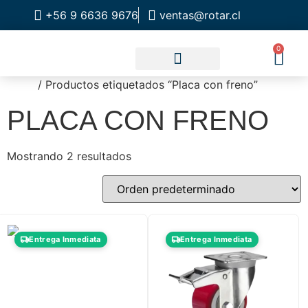
+56 9 6636 9676
ventas@rotar.cl
0
Inicio
/ Productos etiquetados “Placa con freno”
CATALOGO DE PRODUCTOS
SOLUCIONES INDUSTRIALES
NUESTRA TIENDA FÍSICA
PLACA CON FRENO
Mostrando 2 resultados
Entrega Inmediata
Entrega Inmediata