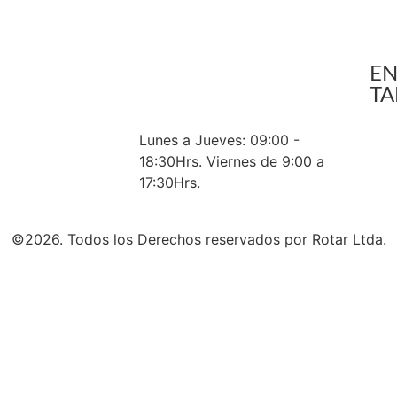
+56 9 6636 9676
NDICIONES
+56 9 4254 2774
E
GENERALES Y
ventas@rotar.cl
TA
Vargas Fontecilla 4550, Quinta
RIVACIDAD
Normal, Santiago de Chile.
Lunes a Jueves: 09:00 -
RA TIENDA
18:30Hrs. Viernes de 9:00 a
17:30Hrs.
©2026. Todos los Derechos reservados por Rotar Ltda.​