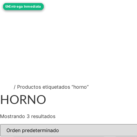
Vargas Fontecilla 4550, Quinta Normal, Santiago
Entrega Inmediata
Entrega Inmediata
Entrega Inmediata
ventas@rotar.cl
N
Inicio
/ Productos etiquetados “horno”
HORNO
Mostrando 3 resultados