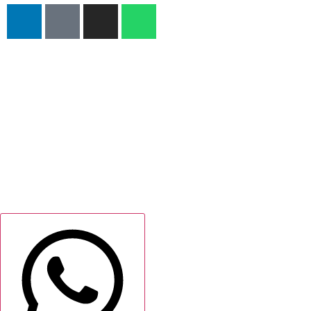
NOSOTROS
TÉRMINOS Y CO
CONDICIONES 
GARANTÍAS
POLÍTICAS DE P
CONTACTO
CONOCE NUEST
FISICA