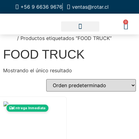
+56 9 6636 9676
ventas@rotar.cl
0
Inicio
/ Productos etiquetados “FOOD TRUCK”
CATALOGO DE PRODUCTOS
SOLUCIONES INDUSTRIALES
NUESTRA TIENDA FÍSICA
FOOD TRUCK
Mostrando el único resultado
Entrega Inmediata