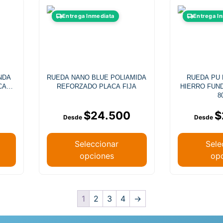
Entrega Inmediata
Entrega I
NDA
RUEDA NANO BLUE POLIAMIDA
RUEDA PU
CA
REFORZADO PLACA FIJA
HIERRO FUND
8
$
24.500
$
Seleccionar
Sele
opciones
op
1
2
3
4
→