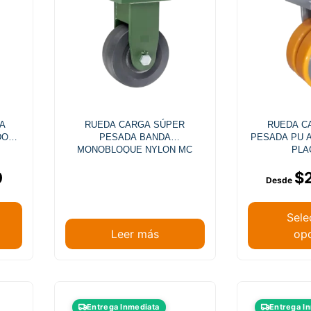
A
RUEDA CARGA SÚPER
RUEDA C
DO
PESADA BANDA
PESADA PU 
MONOBLOQUE NYLON MC
PLA
PLACA FIJA 7T
0
$
Sele
Leer más
op
Entrega Inmediata
Entrega I