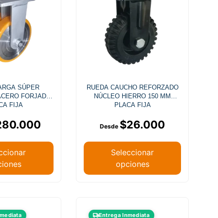
ARGA SÚPER
RUEDA CAUCHO REFORZADO
ACERO FORJADO
NÚCLEO HIERRO 150 MM
CA FIJA
PLACA FIJA
280.000
$
26.000
ccionar
Seleccionar
ciones
opciones
nmediata
Entrega Inmediata