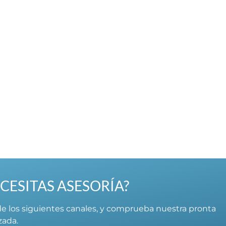
CESITAS ASESORÍA?
e los siguientes canales, y comprueba nuestra pronta
izada.