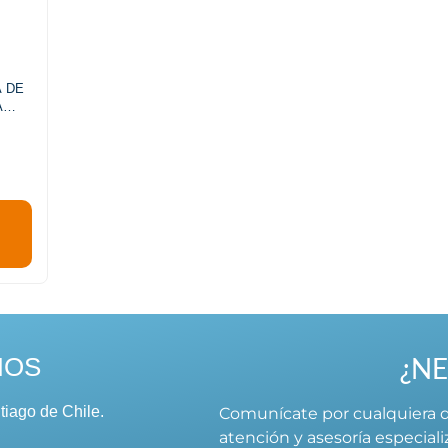
A DE
A
¿NE
NOS
tiago de Chile.
Comunícate por cualquiera d
atención y asesoría especial