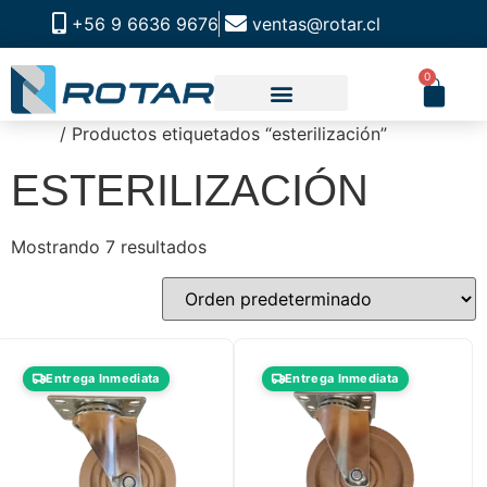
+56 9 6636 9676
ventas@rotar.cl
0
Inicio
/ Productos etiquetados “esterilización”
CATALOGO DE PRODUCTOS
SOLUCIONES INDUSTRIALES
NUESTRA TIENDA FÍSICA
ESTERILIZACIÓN
Mostrando 7 resultados
Entrega Inmediata
Entrega Inmediata