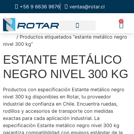
+56 9 6636 9676
ventas@rotar.cl
0
Inicio
/ Productos etiquetados “estante metálico negro
CATALOGO DE PRODUCTOS
SOLUCIONES INDUSTRIALES
NUESTRA TIENDA FÍSICA
nivel 300 kg”
ESTANTE METÁLICO
NEGRO NIVEL 300 KG
Productos con especificación Estante metálico negro
nivel 300 kg disponibles en Rotar, tu proveedor
industrial de confianza en Chile. Encuentra ruedas,
rodillos y accesorios de transporte con medidas
exactas para cada aplicación industrial. La
especificación Estante metálico negro nivel 300 kg
garantiza compatibilidad con equipos estándar de la