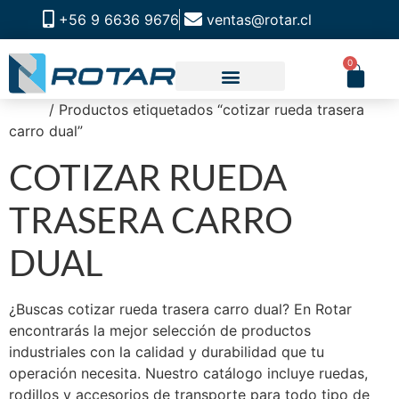
+56 9 6636 9676
ventas@rotar.cl
0
Inicio
/ Productos etiquetados “cotizar rueda trasera
CATALOGO DE PRODUCTOS
SOLUCIONES INDUSTRIALES
NUESTRA TIENDA FÍSICA
carro dual”
COTIZAR RUEDA
TRASERA CARRO
DUAL
¿Buscas cotizar rueda trasera carro dual? En Rotar
encontrarás la mejor selección de productos
industriales con la calidad y durabilidad que tu
operación necesita. Nuestro catálogo incluye ruedas,
rodillos y accesorios de transporte para todo tipo de