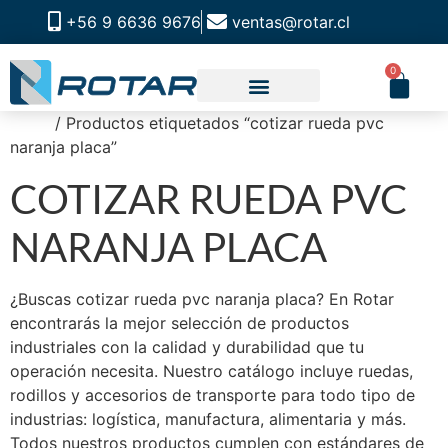
+56 9 6636 9676
ventas@rotar.cl
0
Inicio
/ Productos etiquetados “cotizar rueda pvc
CATALOGO DE PRODUCTOS
SOLUCIONES INDUSTRIALES
NUESTRA TIENDA FÍSICA
naranja placa”
COTIZAR RUEDA PVC
NARANJA PLACA
¿Buscas cotizar rueda pvc naranja placa? En Rotar
encontrarás la mejor selección de productos
industriales con la calidad y durabilidad que tu
operación necesita. Nuestro catálogo incluye ruedas,
rodillos y accesorios de transporte para todo tipo de
industrias: logística, manufactura, alimentaria y más.
Todos nuestros productos cumplen con estándares de