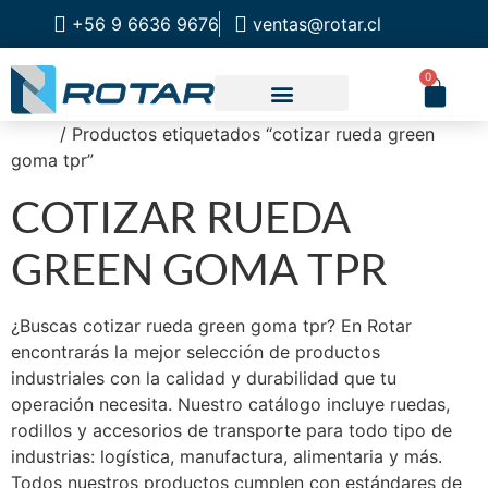
+56 9 6636 9676
ventas@rotar.cl
0
Inicio
/ Productos etiquetados “cotizar rueda green
CATALOGO DE PRODUCTOS
SOLUCIONES INDUSTRIALES
NUESTRA TIENDA FÍSICA
goma tpr”
COTIZAR RUEDA
GREEN GOMA TPR
¿Buscas cotizar rueda green goma tpr? En Rotar
encontrarás la mejor selección de productos
industriales con la calidad y durabilidad que tu
operación necesita. Nuestro catálogo incluye ruedas,
rodillos y accesorios de transporte para todo tipo de
industrias: logística, manufactura, alimentaria y más.
Todos nuestros productos cumplen con estándares de