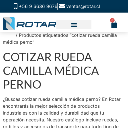
+56 9 6636 9676
ventas@rotar.cl
0
Inicio
/ Productos etiquetados “cotizar rueda camilla
CATALOGO DE PRODUCTOS
SOLUCIONES INDUSTRIALES
NUESTRA TIENDA FÍSICA
médica perno”
COTIZAR RUEDA
CAMILLA MÉDICA
PERNO
¿Buscas cotizar rueda camilla médica perno? En Rotar
encontrarás la mejor selección de productos
industriales con la calidad y durabilidad que tu
operación necesita. Nuestro catálogo incluye ruedas,
rodillos y accesorios de transporte para todo tipo de