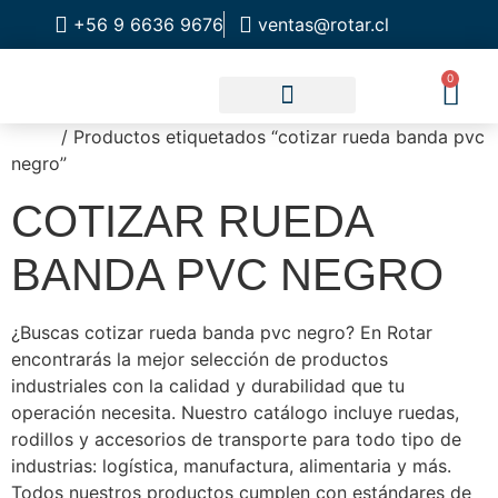
+56 9 6636 9676
ventas@rotar.cl
0
Inicio
/ Productos etiquetados “cotizar rueda banda pvc
CATALOGO DE PRODUCTOS
SOLUCIONES INDUSTRIALES
NUESTRA TIENDA FÍSICA
negro”
COTIZAR RUEDA
BANDA PVC NEGRO
¿Buscas cotizar rueda banda pvc negro? En Rotar
encontrarás la mejor selección de productos
industriales con la calidad y durabilidad que tu
operación necesita. Nuestro catálogo incluye ruedas,
rodillos y accesorios de transporte para todo tipo de
industrias: logística, manufactura, alimentaria y más.
Todos nuestros productos cumplen con estándares de